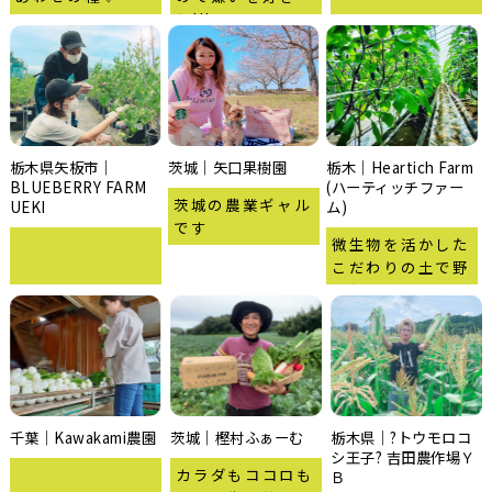
に!!!
栃木県矢板市｜
茨城｜矢口果樹園
栃木｜Heartich Farm
BLUEBERRY FARM
(ハーティッチファー
茨城の農業ギャル
UEKI
ム)
です
微生物を活かした
こだわりの土で野
菜作り！
千葉｜Kawakami農園
茨城｜樫村ふぁーむ
栃木県｜?トウモロコ
シ王子? 吉田農作場Ｙ
カラダもココロも
Ｂ