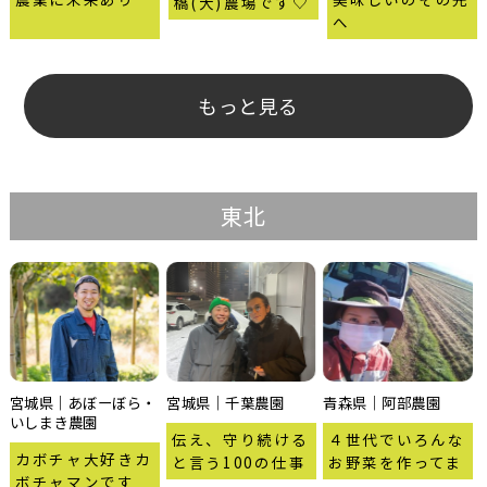
橋(大)農場です♡
へ
もっと見る
東北
宮城県｜あぼーぼら・
宮城県｜千葉農園
青森県｜阿部農園
いしまき農園
伝え、守り続ける
４世代でいろんな
カボチャ大好きカ
と言う100の仕事
お野菜を作ってま
ボチャマンです
ーす?