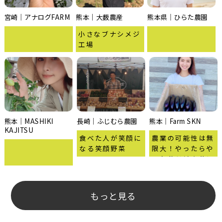
宮崎｜アナログFARM
熊本｜大薮農産
熊本県｜ひらた農園
小さなブナシメジ
工場
熊本｜MASHIKI
長崎｜ふじむら農園
熊本｜Farm SKN
KAJITSU
食べた人が笑顔に
農業の可能性は無
なる笑顔野菜
限大！やったらや
った分だけ自分に
返ってくる
もっと見る