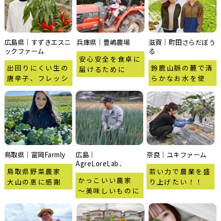
広島県｜すずきエスニ
兵庫県｜豊嶋農場
滋賀｜町田さらだぼう
ックファーム
る
安心安全を食卓に
出回りにくい生の
鈴鹿山脈の麓で清
届けるために
唐辛子、フレッシ
らかなお水を使
ュハーブを朝採れ
い、瑞々しいお野
でそのままお届け
菜を母娘で元気に
します。
作っています。
鳥取県｜富岡Farmly
広島｜
奈良｜ユキファーム
AgreLoreLab．
鳥取県野菜農家
若い力で農業を盛
かっこいい農家
大山の恵に感謝
り上げたい！！
～美味しいものに
は情熱がある～