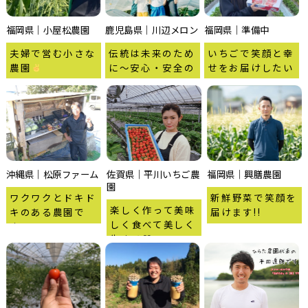
福岡県｜小屋松農園
鹿児島県｜川辺メロン
福岡県｜準備中
夫婦で営む小さな
伝統は未来のため
いちごで笑顔と幸
農園
に〜安心・安全の
せをお届けしたい
川辺メロン
です?
沖縄県｜松原ファーム
佐賀県｜平川いちご農
福岡県｜興膳農園
園
ワクワクとドキド
新鮮野菜で笑顔を
楽しく作って美味
キのある農園で
届けます!!
しく食べて美しく
す。
生きる♡