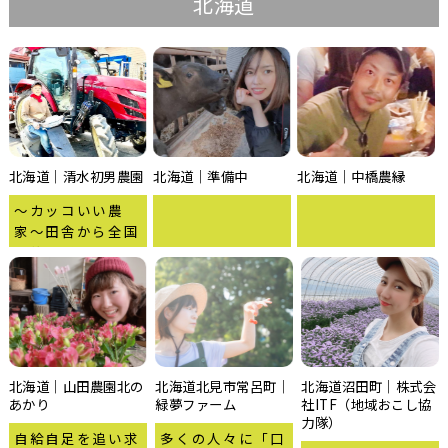
北海道
北海道｜清水初男農園
北海道｜準備中
北海道｜中橋農縁
〜カッコいい農
家〜田舎から全国
へ絶品野菜を届け
ます！
北海道｜山田農園北の
北海道北見市常呂町｜
北海道沼田町｜株式会
あかり
緑夢ファーム
社ITF（地域おこし協
力隊）
自給自足を追い求
多くの人々に「口