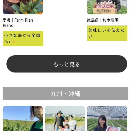
愛媛｜Farm Pian
徳島県｜杉本農園
Piano
美味しいを伝えた
小さな島から全国
い
へ?
もっと見る
九州・沖縄