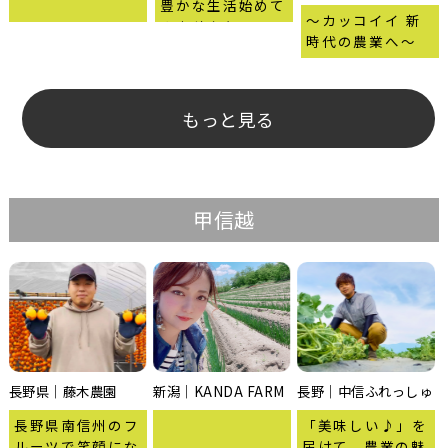
豊かな生活始めて
〜カッコイイ 新
みませんか？
時代の農業へ〜
もっと見る
甲信越
長野県｜藤木農園
新潟｜KANDA FARM
長野｜中信ふれっしゅ
長野県南信州のフ
「美味しい♪」を
ルーツで笑顔にな
届けて、農業の魅