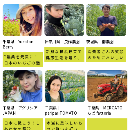
千葉県｜Yucatan
神奈川県｜良作農園
茨城県｜柳農園
Berry
新鮮な横浜野菜で
消費者さんの笑顔
?農業を元気に！
健康生活を送り、
のためにおいしい
日本のいちごの魅
食を通して農業の
農産物をお届けし
力を世界に発信！
「今」を知ってい
たいです！
ただきたい。
千葉県｜アグリシア
千葉県｜
千葉県｜MERCATO
JAPAN
paripariTOMATO
ちば fattoria
日本に撒こう！し
本当に美味しいも
あわせの種♡
ので嫌いを好き