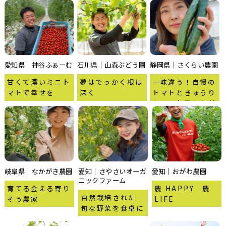
愛知県｜神谷ふぁーむ
石川県｜山森ぶどう園
静岡県｜さくらい農園
甘くて濃いミニト
夢はでっかく根は
一味違う！自慢の
マトで幸せを
深く
トマトときゅうり
をぜひお召し上が
りください！
岐阜県｜なかがき農園
愛知｜さやさいオーガ
愛知｜おがわ農園
ニックファーム
育てる会える寄り
農 HAPPY 農
自然栽培された
そう農家
LIFE
旬な野菜を食卓に