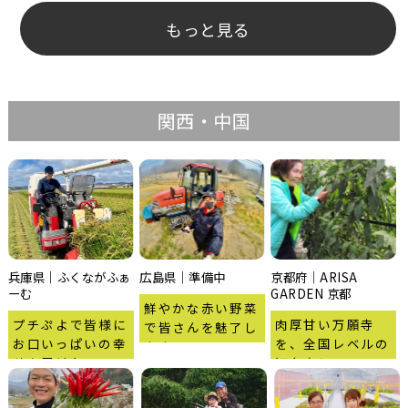
もっと見る
関西・中国
兵庫県｜ふくながふぁ
広島県｜準備中
京都府｜ARISA
ーむ
GARDEN 京都
鮮やかな赤い野菜
プチぷよで皆様に
肉厚甘い万願寺
で皆さんを魅了し
お口いっぱいの幸
を、全国レベルの
ます！
せを届けたい！
知名度に！