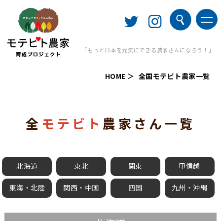
「もっと日本を元気にできる農家さんになろう！」
HOME
全国モテビト農家一覧
全
モテビト
農家さん一覧
北海道
東北
関東
甲信越
東海・北陸
関西・中国
四国
九州・沖縄