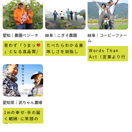
愛知｜農園ベジーネ
岐阜｜こぎそ農園
岐阜｜コービーファー
ム
思わず「うまっ
たべたらわかる美
Words Than
」となる高品質/
味しさを目指し
Act（言葉より行
高栄養価の野菜を
て?
動）
多く届けたい
愛知県｜武ちゃん農場
1mの幸せ-手の届
く範囲-に笑顔の
野菜