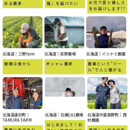
お花で愛と優しさ
める農家
福」を届けたい
をお届けします??
北海道｜三野farm
北海道｜荻野農場
北海道｜インナミ農園
健康は食から
オシャレ農家
農業という"ツー
ル"で人と繋がる
北海道遠別町｜
北海道｜石橋(大)農場
北海道中富良野町｜西
TAMURA FARM
村農園
はじめまして！石
農業に未来あり
美味しいのその先