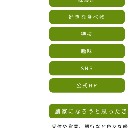
好きな食べ物
特技
趣味
SNS
公式HP
農家になろうと思ったき
受付や営業、銀行など色々な