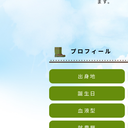
ます。
プロフィール
出身地
誕生日
血液型
就農歴