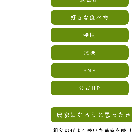
好きな食べ物
特技
趣味
SNS
公式HP
農家になろうと思ったき
祖父の代より続いた農家を続け