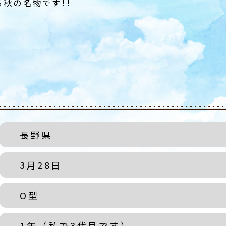
秋の名物です!!
長野県
3月28日
O型
1年（私で3代目です）