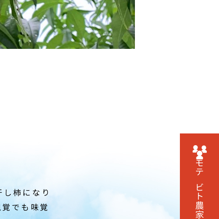
モテビト農家に
干し柿になり
視覚でも味覚