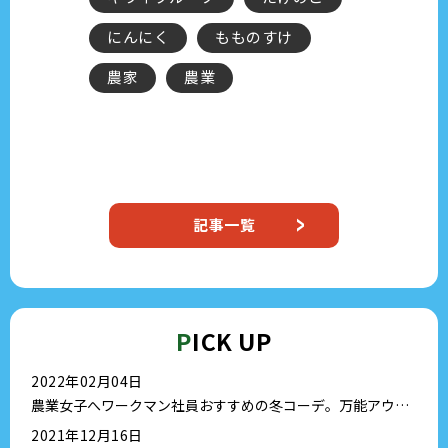
んにく
もものすけ
ブルーベリー
家
農業
ブルーベリー狩り
カ
スイーツ
農家
農
夫婦農家
記事一覧
P
ICK UP
2022年02月04日
農業女子へワークマン社員おすすめの冬コーデ。万能アウタ
ー情報?
2021年12月16日