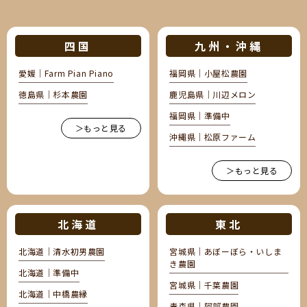
四国
九州・沖縄
愛媛｜Farm Pian Piano
福岡県｜小屋松農園
徳島県｜杉本農園
鹿児島県｜川辺メロン
福岡県｜準備中
＞もっと見る
沖縄県｜松原ファーム
＞もっと見る
北海道
東北
北海道｜清水初男農園
宮城県｜あぼーぼら・いしま
き農園
北海道｜準備中
宮城県｜千葉農園
北海道｜中橋農縁
青森県｜阿部農園