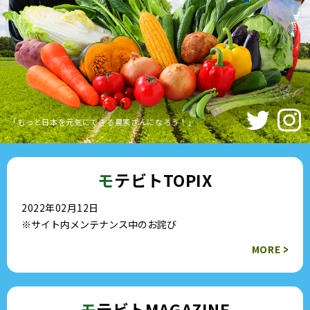
「もっと日本を元気にできる農家さんになろう！」
モ
テビトTOPIX
2022年02月12日
※サイト内メンテナンス中のお詫び
>
MORE
モ
テビトMAGAZINE