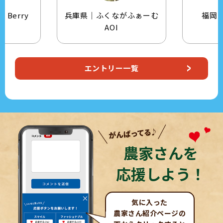
兵庫県｜ふくながふぁーむ
福岡県｜小屋松農園
AOI
Natsuki
エントリー一覧
農家さんを
応援しよう！
気に入った
農家さん紹介ページの