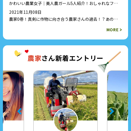
かわいい農業女子｜美人農ガール5人紹介！おしゃれなファ
ッションまで公開
2021年11月08日
農家0巻！真剣に作物に向き合う農家さんの過去！？あの農
家さんの意外な顔が見られる新企画♪
>
MORE
農家
さん新着エントリー