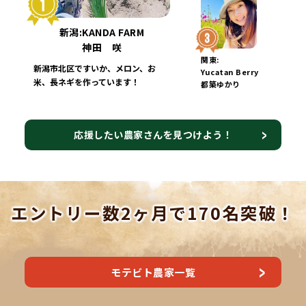
新潟:KANDA FARM
神田 咲
関東:
新潟市北区ですいか、メロン、お
Yucatan Berry
米、長ネギを作っています！
都築ゆかり
応援したい農家さんを見つけよう！
エントリー数2ヶ月で170名突破！
モテビト農家一覧