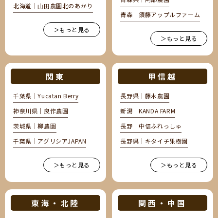
北海道｜山田農園北のあかり
青森｜須藤アップルファーム
＞もっと見る
＞もっと見る
関東
甲信越
千葉県｜Yucatan Berry
長野県｜藤木農園
神奈川県｜良作農園
新潟｜KANDA FARM
茨城県｜柳農園
長野｜中信ふれっしゅ
千葉県｜アグリシアJAPAN
長野県｜キタイチ果樹園
＞もっと見る
＞もっと見る
東海・北陸
関西・中国