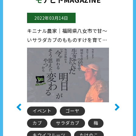
022年03月14日
2022年03月11日
ナル農家｜福岡県八女市で甘～
キニナル農家｜栃木県でブル
ラダカブのもものすけを育てて
ー狩り♪カフェでスイーツも
農家さんをご紹介♪
る農家さんとは！？
ベント
ゴーヤ
農園
フルーツ
ブ
サラダカブ
梅
兼業農家
ウイフルーツ
たけのこ
BLUEBERRY FARM UEKI