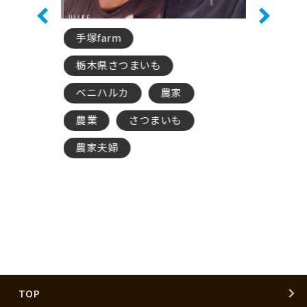
ツ
手塚farm
梅
く
栃木県さつまいも
たけのこ
ベニハルカ
農家
もものす
農業
さつまいも
農業
農家夫婦
ゴーヤ
サラダカ
TOP