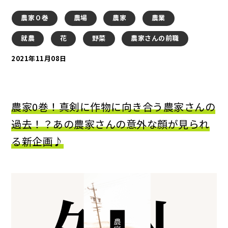
農家０巻
農場
農家
農業
就農
花
野菜
農家さんの前職
2021年11月08日
農家0巻！真剣に作物に向き合う農家さんの
過去！？あの農家さんの意外な顔が見られ
る新企画♪