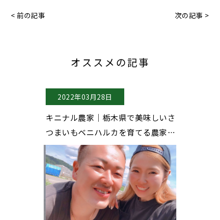
< 前の記事
次の記事 >
オススメの記事
2022年03月28日
2022年0
八女市で甘～
キニナル農家｜栃木県で美味しいさ
キニナル農
すけを育てて
つまいもベニハルカを育てる農家夫
いサラダカ
♪
婦、手塚farmさん♪
いる農家さ