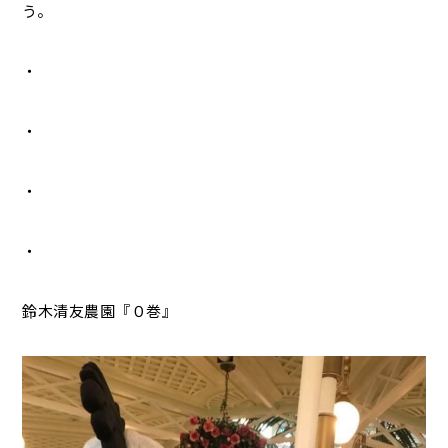
う。
・
・
・
・
鈴木清友農園『０巻』