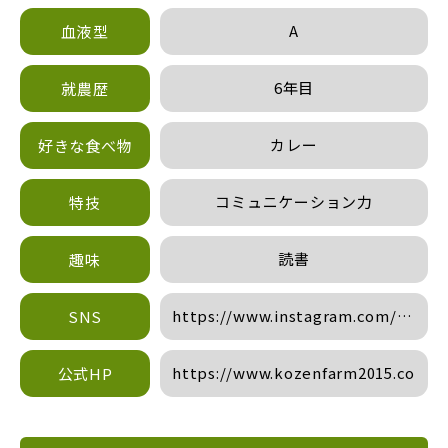
A
血液型
6年目
就農歴
カレー
好きな食べ物
コミュニケーション力
特技
読書
趣味
https://www.instagram.com/kozen
SNS
hl=ja
https://www.kozenfarm2015.com/
公式HP