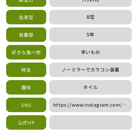
B型
血液型
5年
就農歴
辛いもの
好きな食べ物
ノーミラーでカラコン装着
特技
ネイル
趣味
https://www.instagram.com/tomio
SNS
hl=ja
公式HP