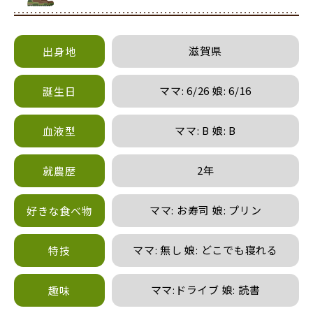
滋賀県
出身地
ママ: 6/26 娘: 6/16
誕生日
ママ: B 娘: B
血液型
2年
就農歴
ママ: お寿司 娘: プリン
好きな食べ物
ママ: 無し 娘: どこでも寝れる
特技
ママ:ドライブ 娘: 読書
趣味