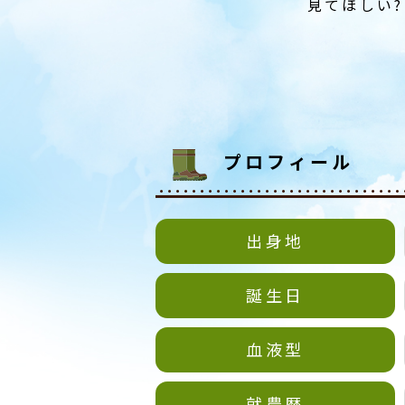
見てほしい?
プロフィール
出身地
誕生日
血液型
就農歴