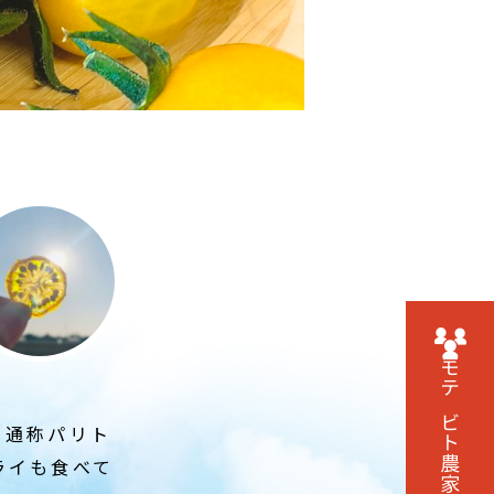
モテビト農家に
O 通称パリト
ライも食べて