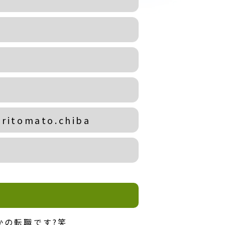
aritomato.chiba
かの転職です?笑