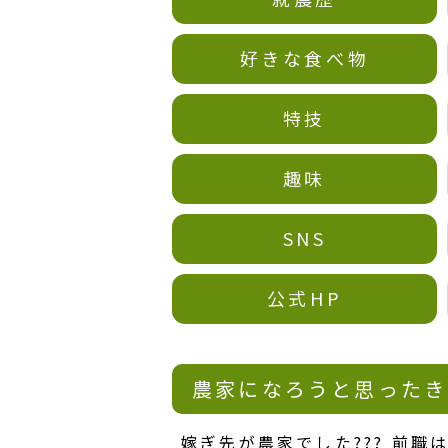
好きな食べ物
特技
趣味
SNS
公式HP
農家になろうと思ったき
嫁ぎ先が農家でした??‍? 前