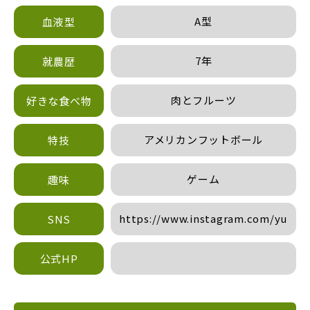
A型
血液型
7年
就農歴
肉とフルーツ
好きな食べ物
アメリカンフットボール
特技
ゲーム
趣味
https://www.instagram.com/yuki.i
SNS
公式HP