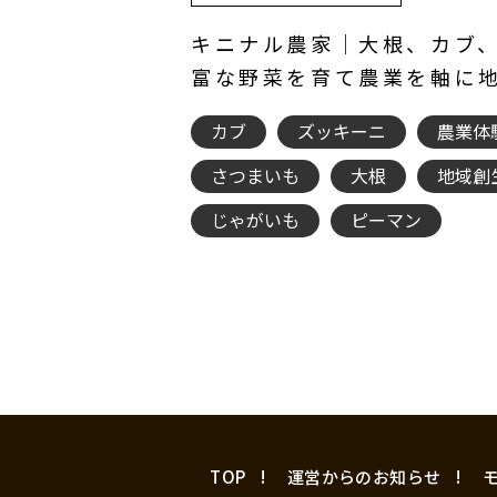
キニナル農家｜大根、カブ
富な野菜を育て農業を軸に
カブ
ズッキーニ
農業体
さつまいも
大根
地域創
じゃがいも
ピーマン
TOP
運営からのお知らせ
モ