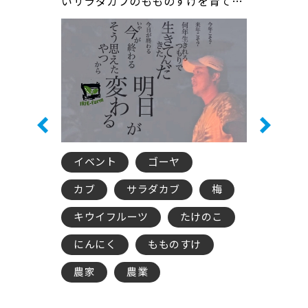
育てる農家夫
いサラダカブのもものすけを育てて
つまいもベ
いる農家さんをご紹介♪
婦、手塚fa
イベント
ゴーヤ
農家
夫婦
カブ
サラダカブ
梅
さつまい
キウイフルーツ
たけのこ
手塚farm
にんにく
もものすけ
栃木県さ
農家
農業
ベニハル