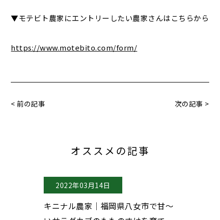
▼モテビト農家にエントリーしたい農家さんはこちらから
https://www.motebito.com/form/
< 前の記事
次の記事 >
オススメの記事
2022年03月14日
2022年0
で美味しいさ
キニナル農家｜福岡県八女市で甘～
キニナル農