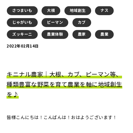
さつまいも
大根
地域創生
ナス
じゃがいも
ピーマン
カブ
ズッキーニ
農業体験
農家
農業
2022年02月14日
キニナル農家｜大根、カブ、ピーマン等、
種類豊富な野菜を育て農業を軸に地域創生
を♪
皆様こんにちは！こんばんは！おはようございます！