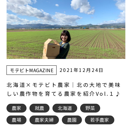
2021年12月24日
モテビトMAGAZINE
北海道×モテビト農家｜北の大地で美味
しい農作物を育てる農家を紹介Vol.１♪
農家
就農
北海道
野菜
農場
農家夫婦
農園
若手農家