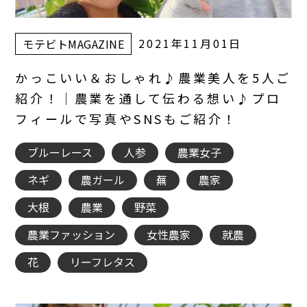
2021年11月01日
モテビトMAGAZINE
かっこいい＆おしゃれ♪農業美人を5人ご
紹介！｜農業を通して伝わる想い♪プロ
フィールで写真やSNSもご紹介！
ブルーレース
人参
農業女子
ネギ
農ガール
蕪
農家
大根
農業
野菜
農業ファッション
女性農家
就農
花
リーフレタス