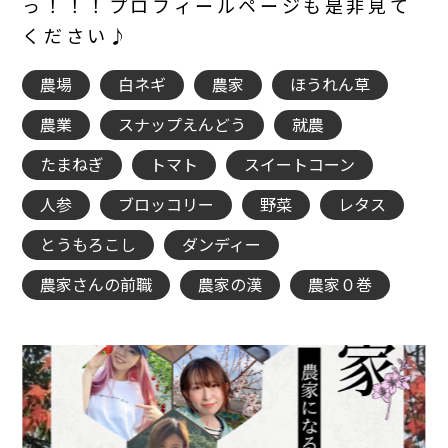
っ！！！プロフィールページも是非見て
ください♪
農場
白ネギ
農家
ほうれん草
農業
スナップえんどう
就農
たまねぎ
トマト
スイートコーン
人参
ブロッコリー
野菜
レタス
とうもろこし
ダンディー
農家さんの前職
農家の漢
農家０巻