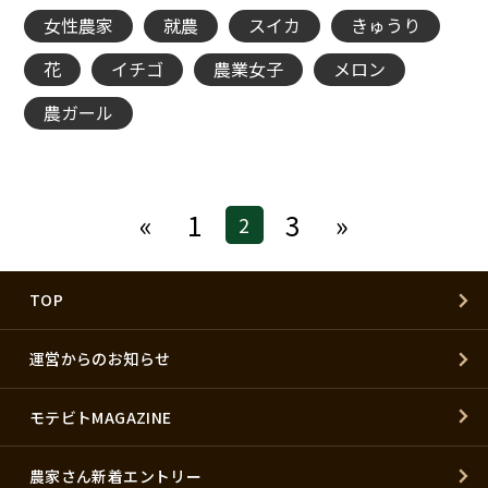
女性農家
就農
スイカ
きゅうり
花
イチゴ
農業女子
メロン
農ガール
«
1
3
»
2
TOP
運営からのお知らせ
モテビトMAGAZINE
農家さん新着エントリー