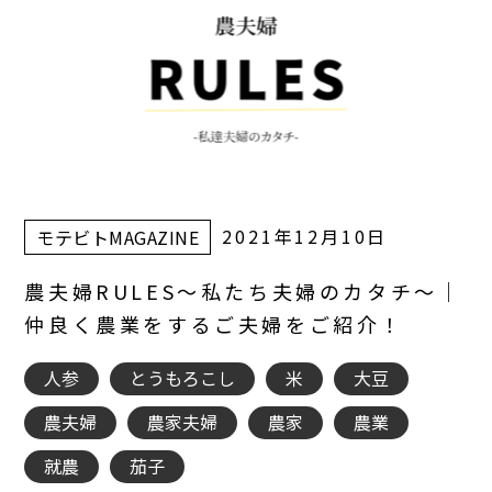
2021年12月10日
モテビトMAGAZINE
農夫婦RULES～私たち夫婦のカタチ～｜
仲良く農業をするご夫婦をご紹介！
人参
とうもろこし
米
大豆
農夫婦
農家夫婦
農家
農業
就農
茄子