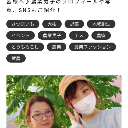
皆様へ♪農業男子のプロフィールや写
真、SNSもご紹介！
さつまいも
大根
野菜
地域創生
イベント
農業男子
ナス
農家
とうもろこし
農業
農業ファッション
就農