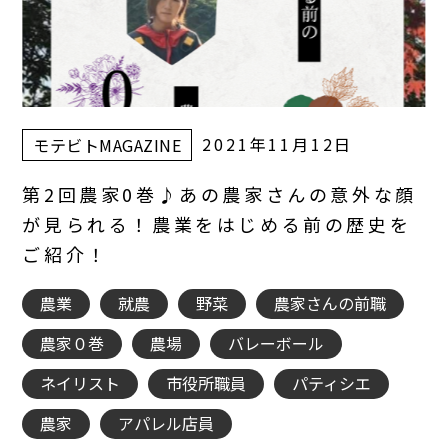
2021年11月12日
モテビトMAGAZINE
第2回農家0巻♪あの農家さんの意外な顔
が見られる！農業をはじめる前の歴史を
ご紹介！
農業
就農
野菜
農家さんの前職
農家０巻
農場
バレーボール
ネイリスト
市役所職員
パティシエ
農家
アパレル店員