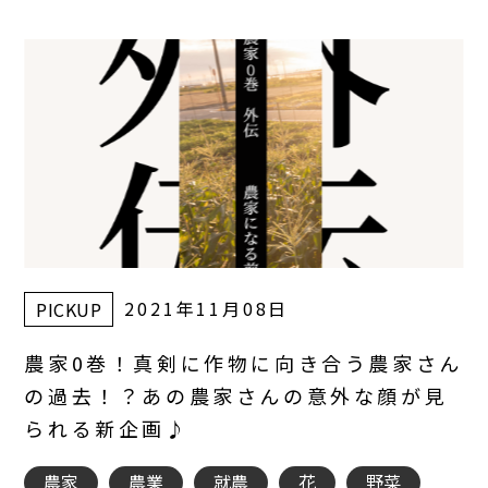
2021年11月08日
PICKUP
農家0巻！真剣に作物に向き合う農家さん
の過去！？あの農家さんの意外な顔が見
られる新企画♪
農家
農業
就農
花
野菜