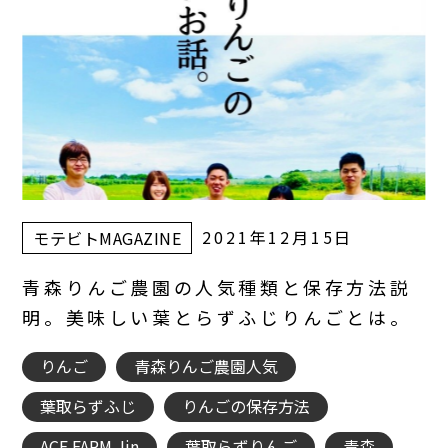
2021年12月15日
モテビトMAGAZINE
青森りんご農園の人気種類と保存方法説
明。美味しい葉とらずふじりんごとは。
りんご
青森りんご農園人気
葉取らずふじ
りんごの保存方法
ACE FARM Jin
葉取らずりんご
青森