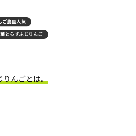
んご農園人気
葉とらずふじりんご
じりんごとは。