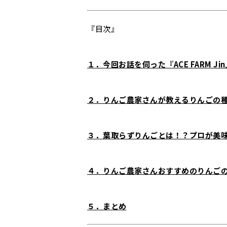
『目次』
１．今回お話を伺った『ACE FARM J
２．りんご農家さんが教えるりんごの
３．葉取らずりんごとは！？プロが美
４．りんご農家さんおすすめのりんご
５．まとめ