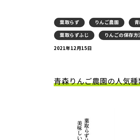
葉取らず
りんご農園
青
葉取らずふじ
りんごの保存方
2021年12月15日
青森りんご農園の人気種