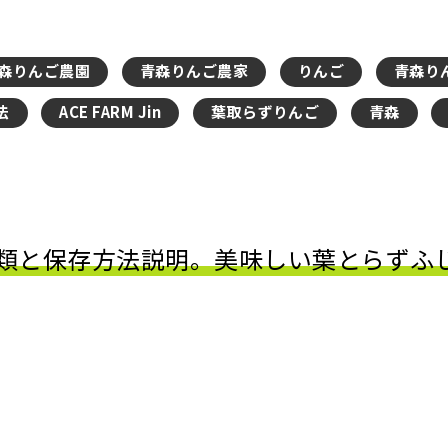
森りんご農園
青森りんご農家
りんご
青森り
法
ACE FARM Jin
葉取らずりんご
青森
類と保存方法説明。美味しい葉とらずふ