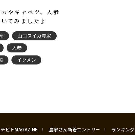
イカやキャベツ、人参
聞いてみました♪
家
山口スイカ農家
人参
菜
イクメン
テビトMAGAZINE
農家さん新着エントリー
ランキング