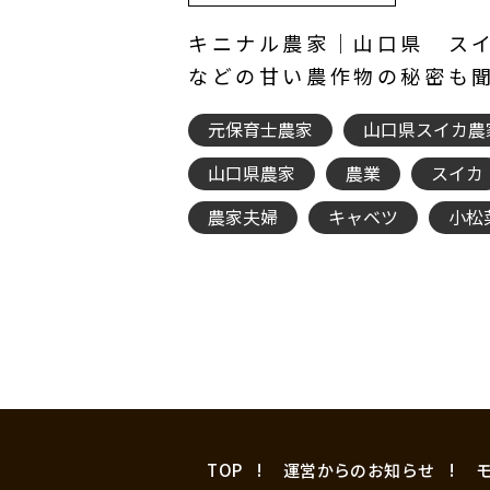
キニナル農家｜山口県 ス
などの甘い農作物の秘密も
元保育士農家
山口県スイカ農
山口県農家
農業
スイカ
農家夫婦
キャベツ
小松
TOP
運営からのお知らせ
モ