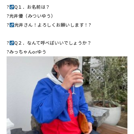
?‍
Q１．お名前は？
?光井優（みついゆう）
?‍
光井さん！よろしくお願いします！?
?‍
Q２．なんて呼べばいいでしょうか？
?みっちゃんorゆう