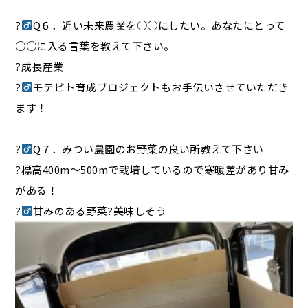
?‍
Q６．近い未来農業を○○にしたい。あなたにとって
○○に入る言葉を教えて下さい。
?成長産業
?‍
モテビト育成プロジェクトもお手伝いさせていただき
ます！
?‍
Q７．みつい農園のお野菜の良い所教えて下さい
?標高400m〜500mで栽培しているので寒暖差があり甘み
がある！
?‍
甘みのある野菜?美味しそう