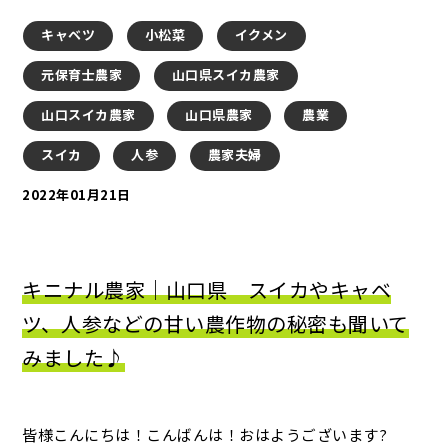
キャベツ
小松菜
イクメン
元保育士農家
山口県スイカ農家
山口スイカ農家
山口県農家
農業
スイカ
人参
農家夫婦
2022年01月21日
キニナル農家｜山口県 スイカやキャベ
ツ、人参などの甘い農作物の秘密も聞いて
みました♪
皆様こんにちは！こんばんは！おはようございます?