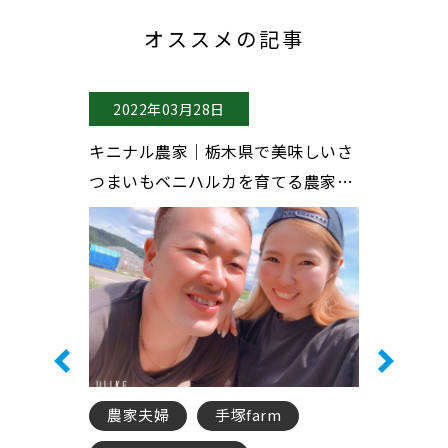
オススメの記事
2022年03月28日
2022年0
八女市で甘～
キニナル農家｜栃木県で美味しいさ
キニナル農
すけを育てて
つまいもベニハルカを育てる農家夫
いサラダカ
♪
婦、手塚farmさん♪
いる農家さ
梅
農家夫婦
手塚farm
カブ