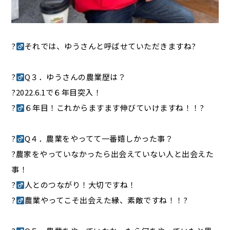
?‍
それでは、ゆうさんと呼ばせていただきますね?
?‍
Q３．ゆうさんの農業歴は？
?2022.6.1で６年目突入！
?‍
６年目！これからますます伸びていけますね！！?
?‍
Q４．農業をやってて一番嬉しかった事？
?農家をやっていなかったら出会えていない人と出会えた
事！
?‍
人とのつながり！大切ですね！
?‍
農業やってこそ出会えた縁、素敵ですね！！?