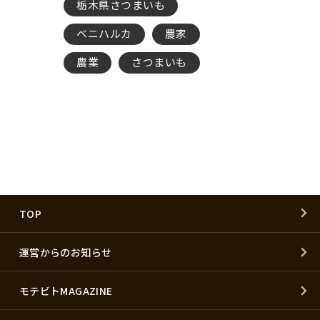
たけのこ
栃木県さつまいも
キウイフ
すけ
ベニハルカ
農家
にんにく
イベント
農業
さつまいも
農家
ゴーヤ
TOP
運営からのお知らせ
モテビトMAGAZINE