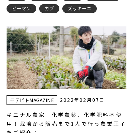
ピーマン
カブ
ズッキーニ
2022年02月07日
モテビトMAGAZINE
キニナル農家｜化学農薬、化学肥料不使
用！栽培から販売まで1人で行う農業王子
をご紹介♪