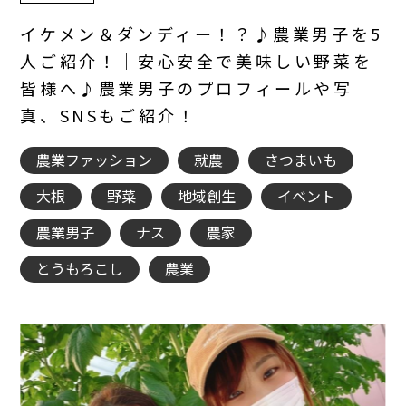
イケメン＆ダンディー！？♪農業男子を5
人ご紹介！｜安心安全で美味しい野菜を
皆様へ♪農業男子のプロフィールや写
真、SNSもご紹介！
農業ファッション
就農
さつまいも
大根
野菜
地域創生
イベント
農業男子
ナス
農家
とうもろこし
農業