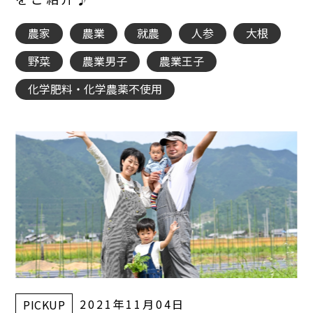
農家
農業
就農
人参
大根
野菜
農業男子
農業王子
化学肥料・化学農薬不使用
2021年11月04日
PICKUP