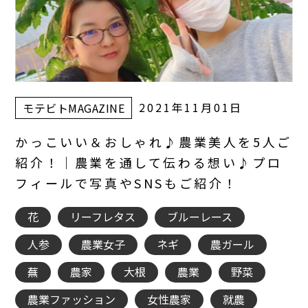
2021年11月01日
モテビトMAGAZINE
かっこいい＆おしゃれ♪農業美人を5人ご
紹介！｜農業を通して伝わる想い♪プロ
フィールで写真やSNSもご紹介！
花
リーフレタス
ブルーレース
人参
農業女子
ネギ
農ガール
蕪
農家
大根
農業
野菜
農業ファッション
女性農家
就農