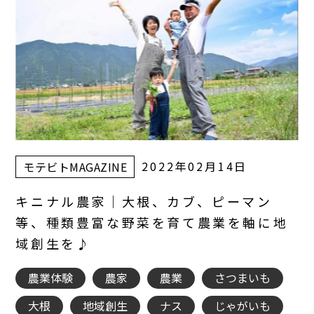
2022年02月14日
モテビトMAGAZINE
キニナル農家｜大根、カブ、ピーマン
等、種類豊富な野菜を育て農業を軸に地
域創生を♪
農業体験
農家
農業
さつまいも
大根
地域創生
ナス
じゃがいも