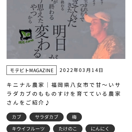
2022年03月14日
モテビトMAGAZINE
キニナル農家｜福岡県八女市で甘～いサ
ラダカブのもものすけを育てている農家
さんをご紹介♪
カブ
サラダカブ
梅
キウイフルーツ
たけのこ
にんにく