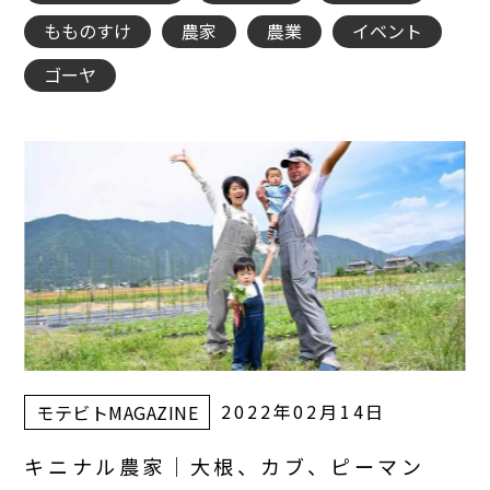
もものすけ
農家
農業
イベント
ゴーヤ
2022年02月14日
モテビトMAGAZINE
キニナル農家｜大根、カブ、ピーマン