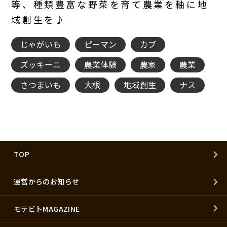
等、種類豊富な野菜を育て農業を軸に地
域創生を♪
じゃがいも
ピーマン
カブ
ズッキーニ
農業体験
農家
農業
さつまいも
大根
地域創生
ナス
TOP
運営からのお知らせ
モテビトMAGAZINE