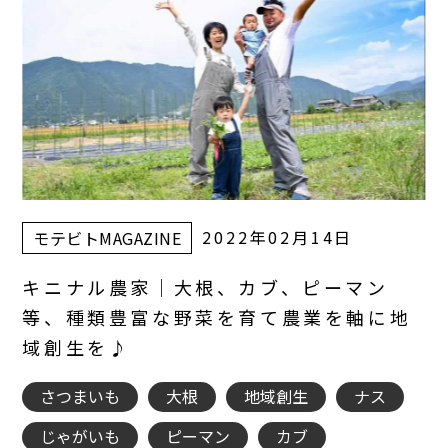
2022年02月14日
モテビトMAGAZINE
キニナル農家｜大根、カブ、ピーマン
等、種類豊富な野菜を育て農業を軸に地
域創生を♪
さつまいも
大根
地域創生
ナス
じゃがいも
ピーマン
カブ