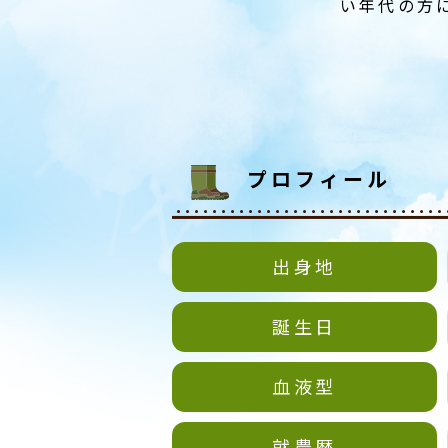
い年代の方
プロフィール
出身地
誕生日
血液型
就農歴