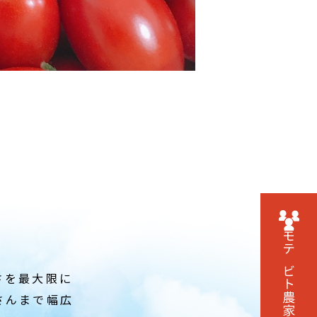
モテビト農家に
さを最大限に
さんまで幅広