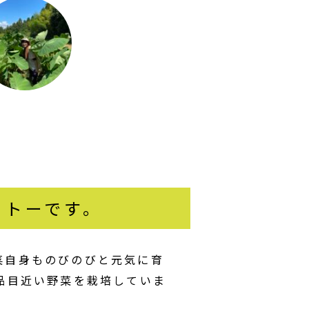
ットーです。
菜自身ものびのびと元気に育
品目近い野菜を栽培していま