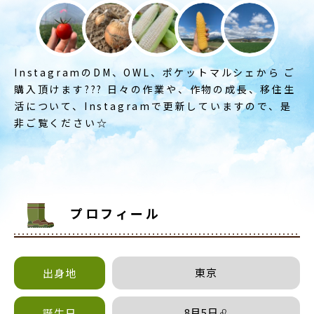
InstagramのDM、OWL、ポケットマルシェから ご
購入頂けます??? 日々の作業や、作物の成長、移住生
活について、Instagramで更新していますので、是
非ご覧ください☆
プロフィール
東京
出身地
8月5日♌︎
誕生日