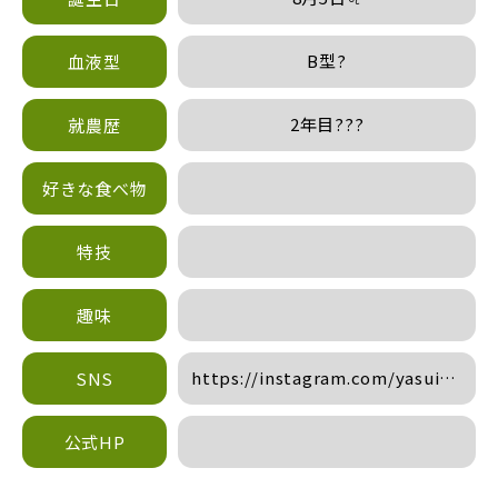
B型?
血液型
2年目??‍?
就農歴
好きな食べ物
特技
趣味
https://instagram.com/yasui_noen
SNS
utm_medium=copy_link
公式HP