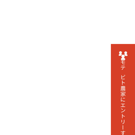
モテビト農家に
エントリーする