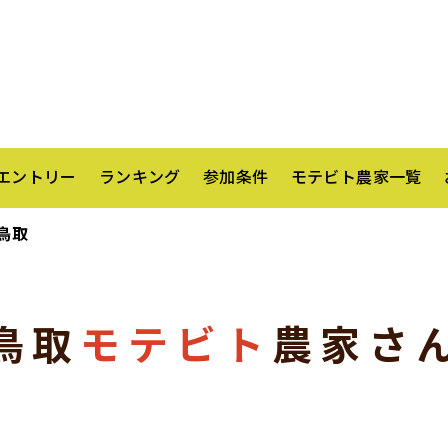
エントリー
ランキング
参加条件
モテビト農家一覧
鳥取
鳥取
モテビト
農家さ