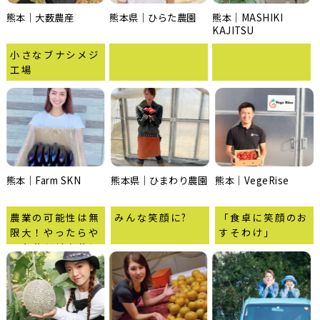
熊本｜大薮農産
熊本県｜ひらた農園
熊本｜MASHIKI
KAJITSU
小さなブナシメジ
工場
熊本｜Farm SKN
熊本県｜ひまわり農園
熊本｜VegeRise
農業の可能性は無
みんな笑顔に?
「食卓に笑顔のお
限大！やったらや
すそわけ」
った分だけ自分に
返ってくる