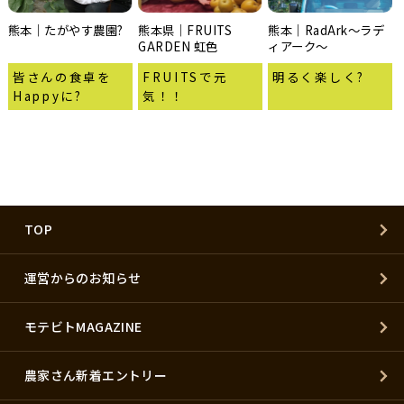
熊本｜たがやす農園?
熊本県｜FRUITS
熊本｜RadArk〜ラデ
GARDEN 虹色
ィアーク〜
皆さんの食卓を
FRUITSで元
明るく楽しく?
Happyに?
気！！
TOP
運営からのお知らせ
モテビトMAGAZINE
農家さん新着エントリー