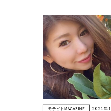
2021年
モテビトMAGAZINE