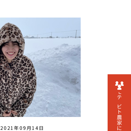
モテビト農家に
2021年09月14日