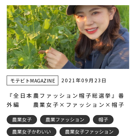
2021年09月23日
モテビトMAGAZINE
『全日本農ファッション帽子総選挙』番
外編 農業女子×ファッション×帽子
農業女子
農業ファッション
帽子
農業女子かわいい
農業女子ファッション