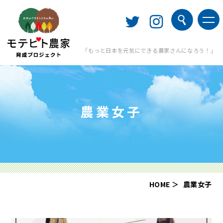
「もっと日本を元気にできる農家さんになろう！」
農業女子
HOME
農業女子