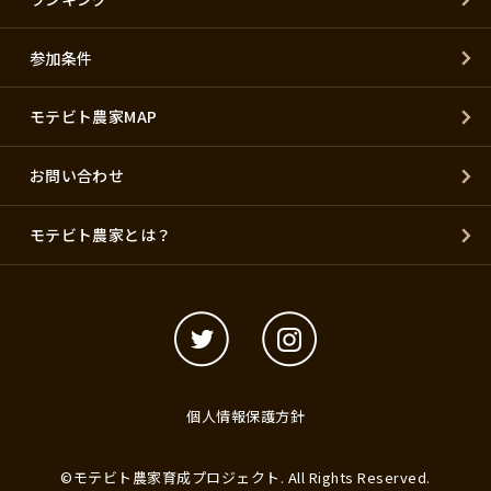
参加条件
モテビト農家MAP
お問い合わせ
モテビト農家とは？
個人情報保護方針
©モテビト農家育成プロジェクト. All Rights Reserved.