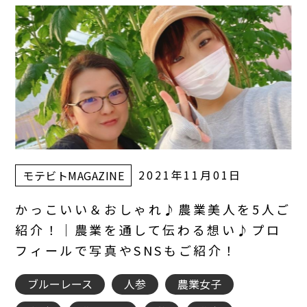
2021年11月01日
モテビトMAGAZINE
かっこいい＆おしゃれ♪農業美人を5人ご
紹介！｜農業を通して伝わる想い♪プロ
フィールで写真やSNSもご紹介！
ブルーレース
人参
農業女子