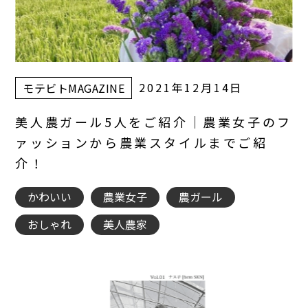
2021年12月14日
モテビトMAGAZINE
美人農ガール5人をご紹介｜農業女子のフ
ァッションから農業スタイルまでご紹
介！
かわいい
農業女子
農ガール
おしゃれ
美人農家