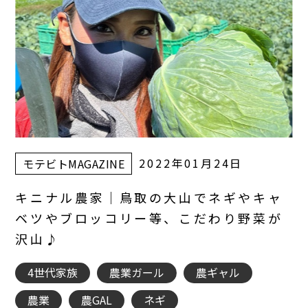
2022年01月24日
モテビトMAGAZINE
キニナル農家｜鳥取の大山でネギやキャ
ベツやブロッコリー等、こだわり野菜が
沢山♪
4世代家族
農業ガール
農ギャル
農業
農GAL
ネギ