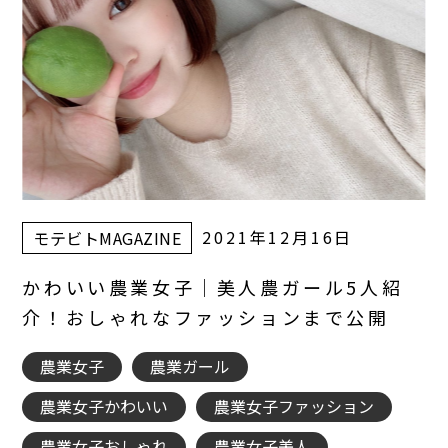
2021年12月16日
モテビトMAGAZINE
かわいい農業女子｜美人農ガール5人紹
介！おしゃれなファッションまで公開
農業女子
農業ガール
農業女子かわいい
農業女子ファッション
農業女子おしゃれ
農業女子美人