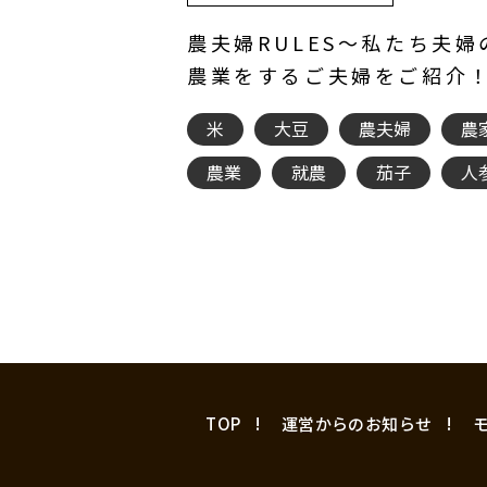
農夫婦RULES～私たち夫
農業をするご夫婦をご紹介
米
大豆
農夫婦
農
農業
就農
茄子
人
TOP
運営からのお知らせ
モ