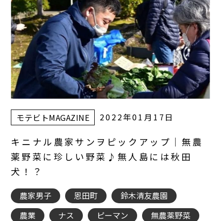
2022年01月17日
モテビトMAGAZINE
キニナル農家サンヲピックアップ｜無農
薬野菜に珍しい野菜♪無人島には秋田
犬！？
農家男子
恩田町
鈴木清友農園
農業
ナス
ピーマン
無農薬野菜