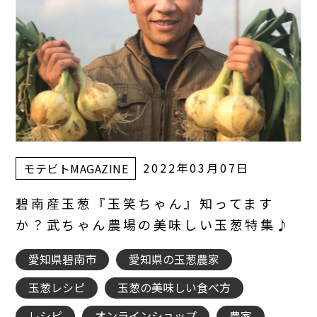
2022年03月07日
モテビトMAGAZINE
碧南産玉葱『玉笑ちゃん』知ってます
か？武ちゃん農場の美味しい玉葱特集♪
愛知県碧南市
愛知県の玉葱農家
玉葱レシピ
玉葱の美味しい食べ方
レシピ
オンラインショップ
農家