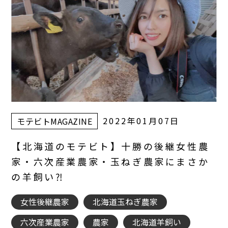
2022年01月07日
モテビトMAGAZINE
【北海道のモテビト】十勝の後継女性農
家・六次産業農家・玉ねぎ農家にまさか
の羊飼い⁈
女性後継農家
北海道玉ねぎ農家
六次産業農家
農家
北海道羊飼い