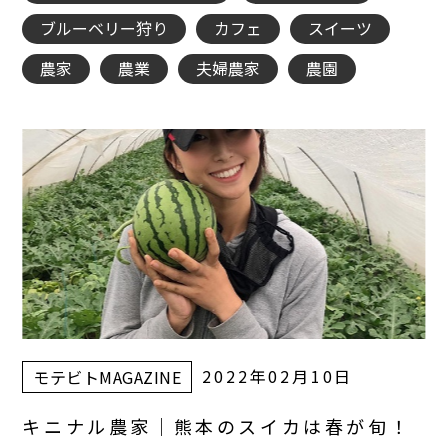
ブルーベリー狩り
カフェ
スイーツ
農家
農業
夫婦農家
農園
2022年02月10日
モテビトMAGAZINE
キニナル農家｜熊本のスイカは春が旬！