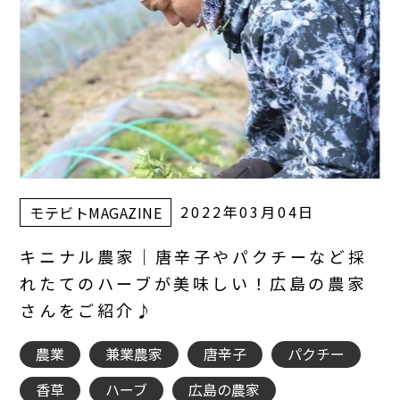
2022年03月04日
モテビトMAGAZINE
キニナル農家｜唐辛子やパクチーなど採
れたてのハーブが美味しい！広島の農家
さんをご紹介♪
農業
兼業農家
唐辛子
パクチー
香草
ハーブ
広島の農家