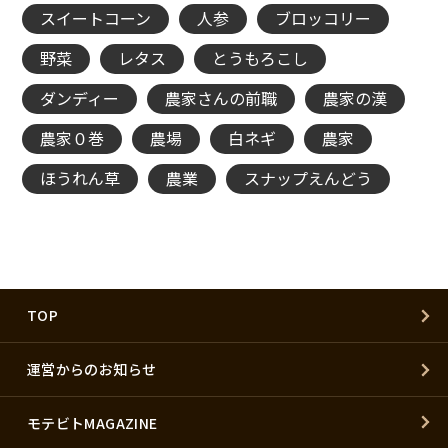
スイートコーン
人参
ブロッコリー
野菜
レタス
とうもろこし
ダンディー
農家さんの前職
農家の漢
農家０巻
農場
白ネギ
農家
ほうれん草
農業
スナップえんどう
TOP
運営からのお知らせ
モテビトMAGAZINE