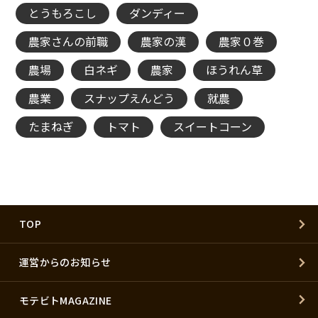
とうもろこし
ダンディー
農家さんの前職
農家の漢
農家０巻
農場
白ネギ
農家
ほうれん草
農業
スナップえんどう
就農
たまねぎ
トマト
スイートコーン
TOP
運営からのお知らせ
モテビトMAGAZINE