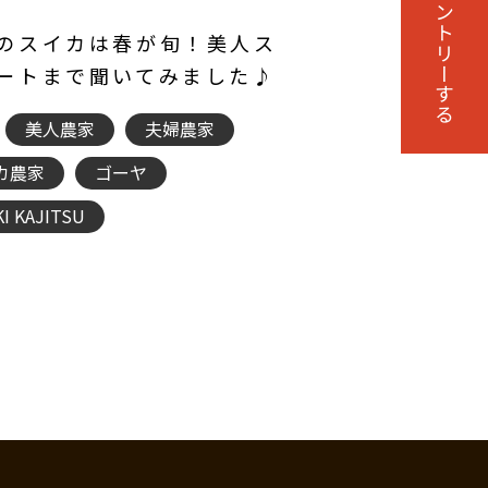
エントリーする
のスイカは春が旬！美人ス
ートまで聞いてみました♪
美人農家
夫婦農家
カ農家
ゴーヤ
I KAJITSU