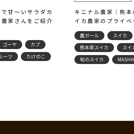
市で甘～いサラダカ
キニナル農家｜熊本
る農家さんをご紹介
イカ農家のプライベ
農ガール
スイカ
ゴーヤ
カブ
熊本県スイカ
スイ
ルーツ
たけのこ
旬のスイカ
MASHIK