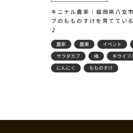
キニナル農家｜福岡県八女
ブのもものすけを育ててい
♪
農家
農業
イベント
サラダカブ
梅
キウイフ
にんにく
もものすけ