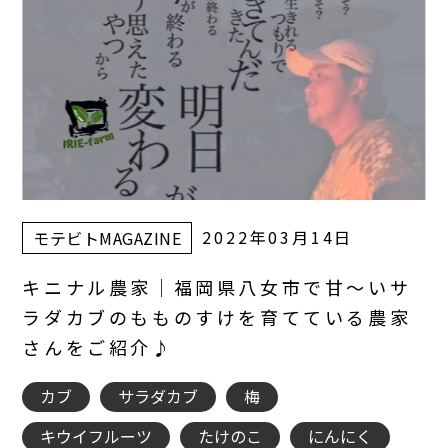
2022年03月14日
モテビトMAGAZINE
キニナル農家｜福岡県八女市で甘～いサ
ラダカブのもものすけを育てている農家
さんをご紹介♪
カブ
サラダカブ
梅
キウイフルーツ
たけのこ
にんにく