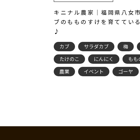
キニナル農家｜福岡県八女
ブのもものすけを育ててい
♪
カブ
サラダカブ
梅
たけのこ
にんにく
もも
農業
イベント
ゴーヤ