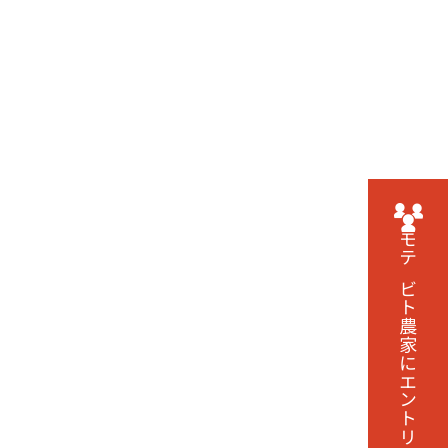
モテビト農家に
エントリーする