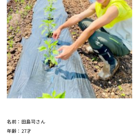
名前：田島司さん
年齢：27才