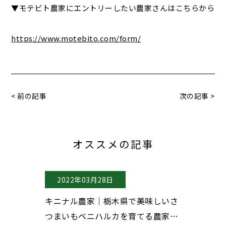
▼モテビト農家にエントリーしたい農家さんはこちらから
https://www.motebito.com/form/
< 前の記事
次の記事 >
オススメの記事
2022年03月28日
2022年0
八女市で甘～
キニナル農家｜栃木県で美味しいさ
キニナル農
すけを育てて
つまいもベニハルカを育てる農家夫
いサラダカ