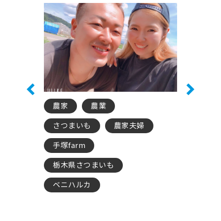
♪
婦、手塚farmさん♪
いる農家さ
農家
農業
もものす
さつまいも
農家夫婦
農業
手塚farm
ゴーヤ
栃木県さつまいも
サラダカ
たけのこ
ベニハルカ
キウイフ
にんにく