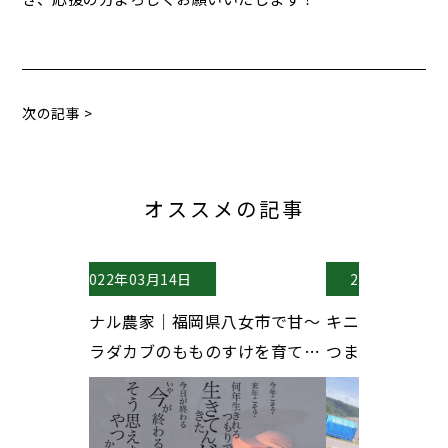
次の記事 >
オススメの記事
2022年03月28日
20
岡県八女市で甘～
キニナル農家｜栃木県で美味しいさ
キニ
ものすけを育てて
つまいもベニハルカを育てる農家夫
いサ
紹介♪
婦、手塚farmさん♪
いる