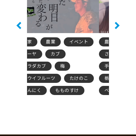
イベント
農家
農業
農
ブ
さつまいも
農家夫婦
ゴ
梅
手塚farm
サ
たけのこ
栃木県さつまいも
キ
もものすけ
ベニハルカ
に