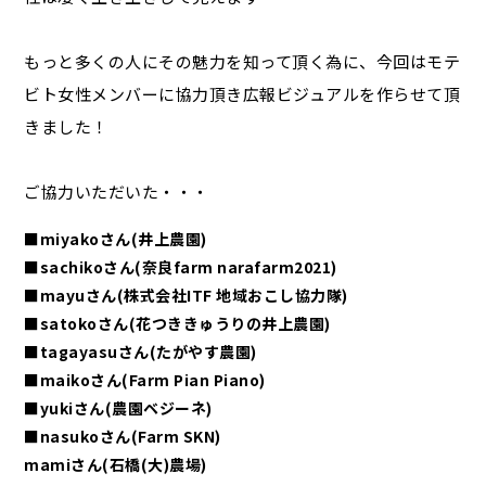
もっと多くの人にその魅力を知って頂く為に、今回はモテ
ビト女性メンバーに協力頂き広報ビジュアルを作らせて頂
きました！
ご協力いただいた・・・
■miyakoさん(井上農園)
■sachikoさん(
奈良farm narafarm2021
)
■mayuさん(
株式会社ITF 地域おこし協力隊)
■satokoさん(花つききゅうりの井上農園)
■tagayasuさん(たがやす農園)
■maikoさん(Farm Pian Piano)
■yukiさん(農園ベジーネ)
■nasukoさん(Farm SKN)
mamiさん(石橋(大)農場)