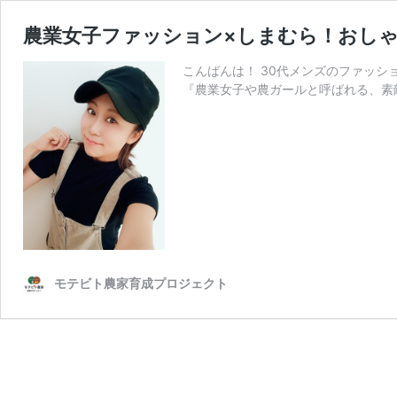
農業女子ファッション×しまむら！おし
こんばんは！ 30代メンズのファッシ
『農業女子や農ガールと呼ばれる、素敵
モテビト農家育成プロジェクト