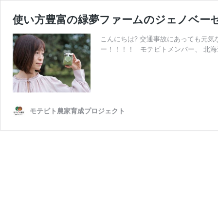
使い方豊富の緑夢ファームのジェノベー
こんにちは? 交通事故にあっても元気
ー！！！！ モテビトメンバー、 北
モテビト農家育成プロジェクト